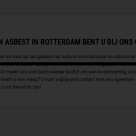
ASBEST IN ROTTERDAM BENT U BIJ ONS O
n tot eind op het gebied van asbest inventarisatie en asbestver
 willen er zeker van zijn dat iedere hoek van het gebouw asbest
. Dit maakt ons een betrouwbaar bedrijf om een kostenraming vo
heeft u een vraag? U kunt vrijblijvend contact met ons opnemen 
 u tot dienst te zijn!