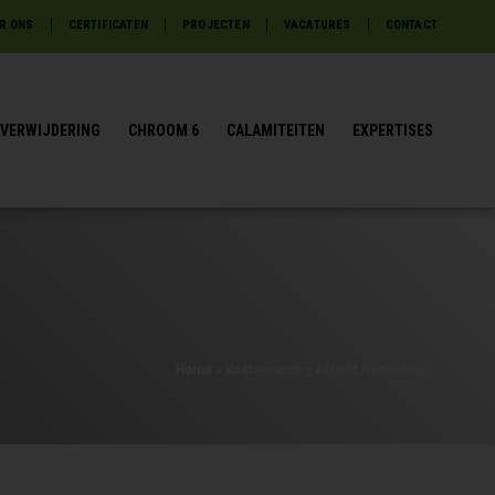
R ONS
CERTIFICATEN
PROJECTEN
VACATURES
CONTACT
VERWIJDERING
CHROOM 6
CALAMITEITEN
EXPERTISES
Home
»
Kostenraming asbest Rotterdam