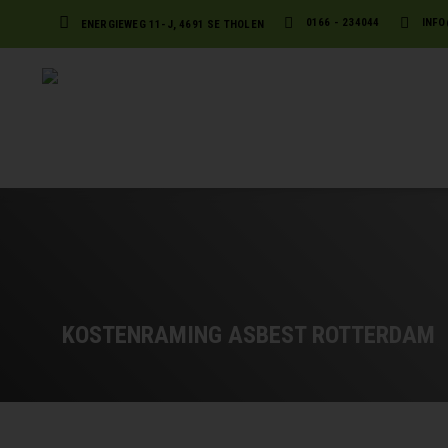
0166 - 234044
INFO
ENERGIEWEG 11-J, 4691 SE THOLEN
KOSTENRAMING ASBEST ROTTERDAM