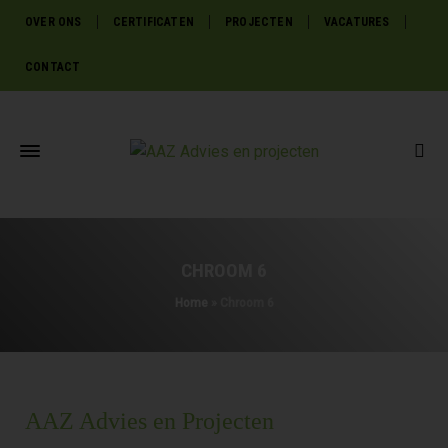
OVER ONS
CERTIFICATEN
PROJECTEN
VACATURES
CONTACT
CHROOM 6
Home
»
Chroom 6
AAZ Advies en Projecten