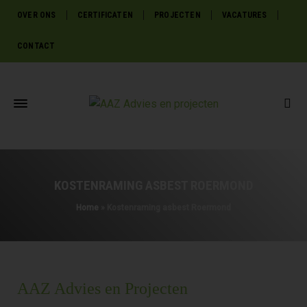
OVER ONS
CERTIFICATEN
PROJECTEN
VACATURES
CONTACT
KOSTENRAMING ASBEST ROERMOND
Home
»
Kostenraming asbest Roermond
AAZ Advies en Projecten