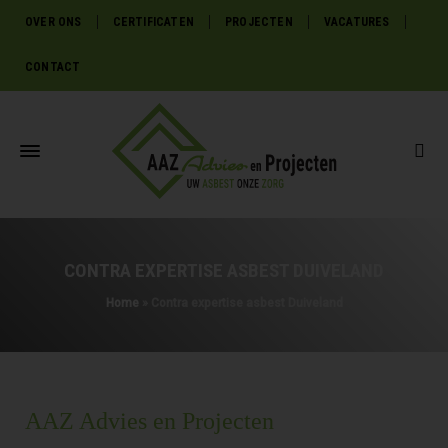
OVER ONS
CERTIFICATEN
PROJECTEN
VACATURES
CONTACT
CONTRA EXPERTISE ASBEST DUIVELAND
Home
»
Contra expertise asbest Duiveland
AAZ Advies en Projecten