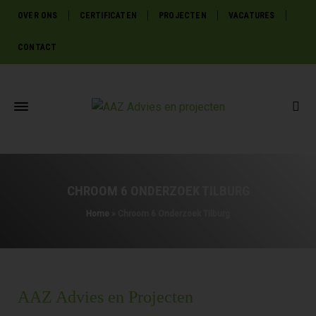
OVER ONS
CERTIFICATEN
PROJECTEN
VACATURES
CONTACT
CHROOM 6 ONDERZOEK TILBURG
Home
»
Chroom 6 Onderzoek Tilburg
AAZ Advies en Projecten