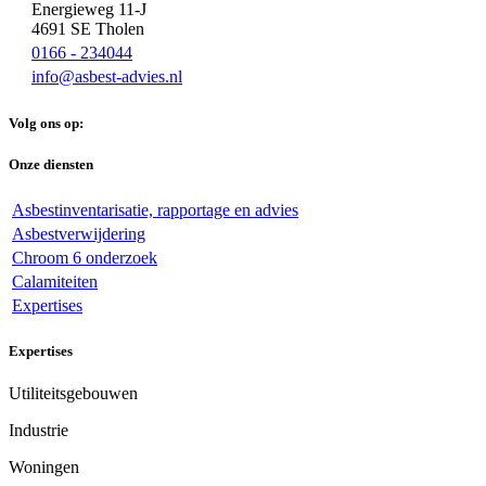
Energieweg 11-J
4691 SE Tholen
0166 - 234044
info@asbest-advies.nl
Volg ons op:
Onze diensten
Asbestinventarisatie, rapportage en advies
Asbestverwijdering
Chroom 6 onderzoek
Calamiteiten
Expertises
Expertises
Utiliteitsgebouwen
Industrie
Woningen