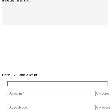
u tot dienst te zijn!
Geef in het bericht duidelijk aan waar de inventarisatie/sanering
voor nodig is. Bijvoorbeeld golfplaten dak vervangen of
renovatie van een woning.
Hartelijk Dank Alvast!