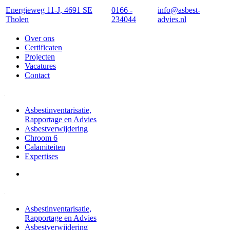
Energieweg 11-J, 4691 SE
0166 -
info@asbest-
Tholen
234044
advies.nl
Over ons
Certificaten
Projecten
Vacatures
Contact
Asbestinventarisatie,
Rapportage en Advies
Asbestverwijdering
Chroom 6
Calamiteiten
Expertises
Asbestinventarisatie,
Rapportage en Advies
Asbestverwijdering