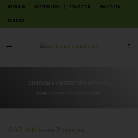
OVER ONS
CERTIFICATEN
PROJECTEN
VACATURES
CONTACT
CHROOM 6 ONDERZOEK HEERLEN
Home
»
Chroom 6 Onderzoek Heerlen
AAZ Advies en Projecten