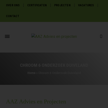
OVER ONS
CERTIFICATEN
PROJECTEN
VACATURES
CONTACT
CHROOM 6 ONDERZOEK DUIVELAND
Home
»
Chroom 6 Onderzoek Duiveland
AAZ Advies en Projecten