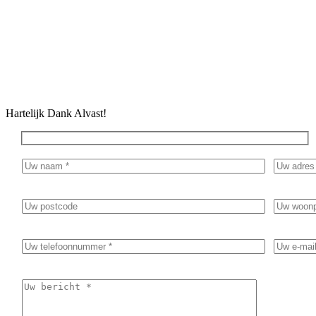
Geef in het bericht duidelijk aan waar de inventarisatie/sanering
voor nodig is. Bijvoorbeeld golfplaten dak vervangen of
renovatie van een woning.
Hartelijk Dank Alvast!