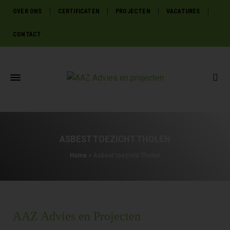
OVER ONS
CERTIFICATEN
PROJECTEN
VACATURES
CONTACT
ASBEST TOEZICHT THOLEN
Home
»
Asbest toezicht Tholen
AAZ Advies en Projecten