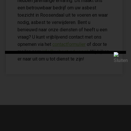
hebben jarenlange ervaring. Dit maakt ons
een betrouwbaar bedrijf om uw asbest
toezicht in Roosendaal uit te voeren en waar
nodig, asbest te verwijderen. Bent u
benieuwd naar onze diensten of heeft u een
vraag? U kunt vrijblijvend contact met ons
opnemen via het
contactformulier
of door te
mailen naar
info@asbest-advies.nl
. Wij kijken
er naar uit om u tot dienst te zijn!