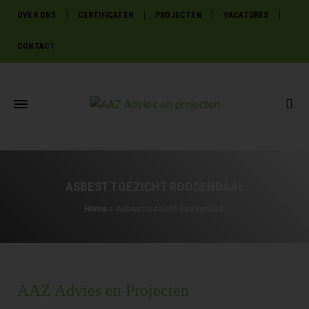
OVER ONS
CERTIFICATEN
PROJECTEN
VACATURES
CONTACT
ASBEST TOEZICHT ROOSENDAAL
Home
»
Asbest toezicht Roosendaal
AAZ Advies en Projecten