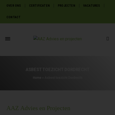
OVER ONS
CERTIFICATEN
PROJECTEN
VACATURES
CONTACT
ASBEST TOEZICHT DORDRECHT
Home
»
Asbest toezicht Dordrecht
AAZ Advies en Projecten