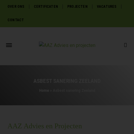
OVER ONS
CERTIFICATEN
PROJECTEN
VACATURES
CONTACT
ASBEST SANERING ZEELAND
Home
»
Asbest sanering Zeeland
AAZ Advies en Projecten