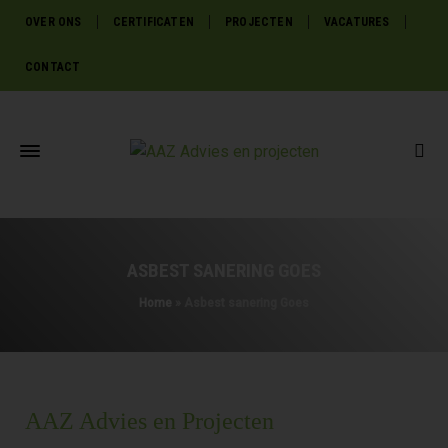
OVER ONS
CERTIFICATEN
PROJECTEN
VACATURES
CONTACT
ASBEST SANERING GOES
Home
»
Asbest sanering Goes
AAZ Advies en Projecten