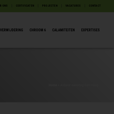
R ONS
CERTIFICATEN
PROJECTEN
VACATURES
CONTACT
VERWIJDERING
CHROOM 6
CALAMITEITEN
EXPERTISES
Home
»
Asbest sanering Den Haag