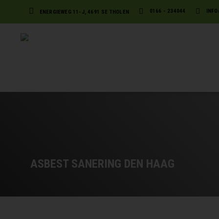
0166 - 234044
INFO
ENERGIEWEG 11-J, 4691 SE THOLEN
ASBEST SANERING DEN HAAG