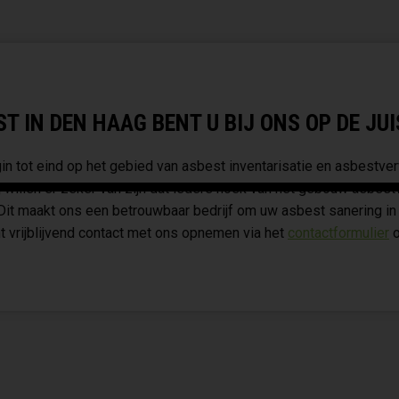
 IN DEN HAAG BENT U BIJ ONS OP DE JUI
n tot eind op het gebied van asbest inventarisatie en asbestver
 willen er zeker van zijn dat iedere hoek van het gebouw asbest
 Dit maakt ons een betrouwbaar bedrijf om uw asbest sanering in
t vrijblijvend contact met ons opnemen via het
contactformulier
o