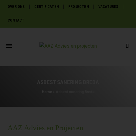
OVER ONS
CERTIFICATEN
PROJECTEN
VACATURES
CONTACT
ASBEST SANERING BREDA
Home
»
Asbest sanering Breda
AAZ Advies en Projecten