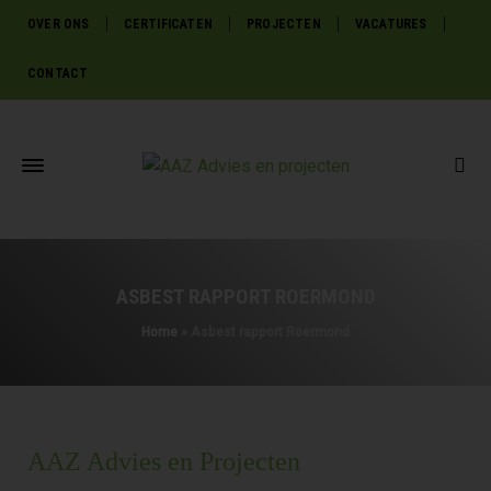
OVER ONS
CERTIFICATEN
PROJECTEN
VACATURES
CONTACT
ASBEST RAPPORT ROERMOND
Home
»
Asbest rapport Roermond
AAZ Advies en Projecten