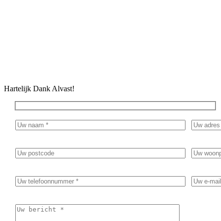
Geef in het bericht duidelijk aan waar de inventarisatie/sanering
voor nodig is. Bijvoorbeeld golfplaten dak vervangen of
renovatie van een woning.
Hartelijk Dank Alvast!