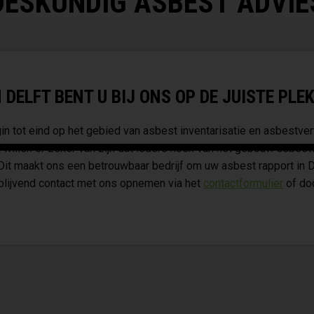
DESKUNDIG ASBEST ADVIE
DELFT BENT U BIJ ONS OP DE JUISTE PLEK
n tot eind op het gebied van asbest inventarisatie en asbestver
 willen er zeker van zijn dat iedere hoek van het gebouw asbest
 Dit maakt ons een betrouwbaar bedrijf om uw asbest rapport in D
jblijvend contact met ons opnemen via het
contactformulier
of doo