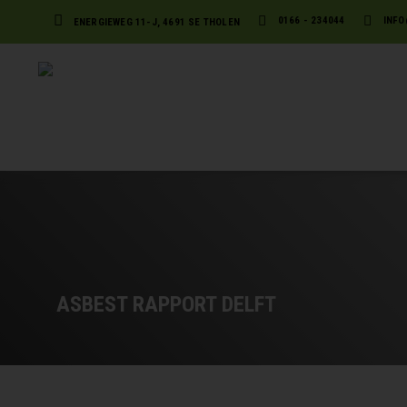
0166 - 234044
INFO
ENERGIEWEG 11-J, 4691 SE THOLEN
ASBEST RAPPORT DELFT