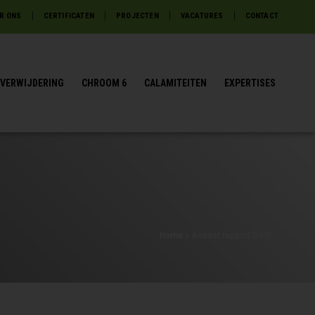
R ONS
CERTIFICATEN
PROJECTEN
VACATURES
CONTACT
VERWIJDERING
CHROOM 6
CALAMITEITEN
EXPERTISES
Home
»
Asbest rapport Delft