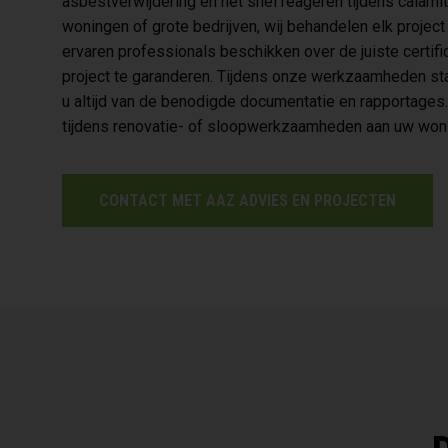
asbestverwijdering en het snel reageren tijdens calami
woningen of grote bedrijven, wij behandelen elk projec
ervaren professionals beschikken over de juiste certif
project te garanderen. Tijdens onze werkzaamheden sta
u altijd van de benodigde documentatie en rapportage
tijdens renovatie- of sloopwerkzaamheden aan uw woni
CONTACT MET AAZ ADVIES EN PROJECTEN