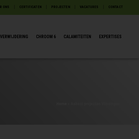
R ONS
CERTIFICATEN
PROJECTEN
VACATURES
CONTACT
VERWIJDERING
CHROOM 6
CALAMITEITEN
EXPERTISES
Home
»
Asbest projecten Vlissingen