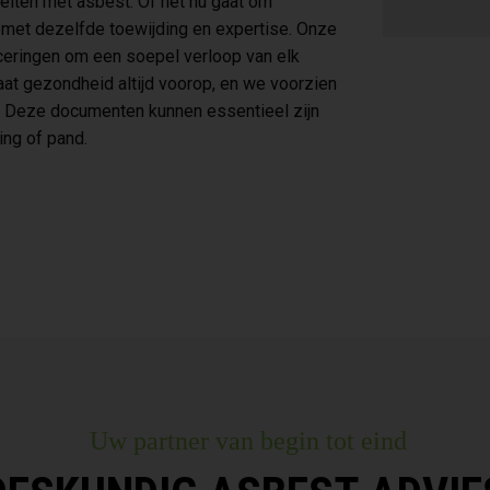
teiten met asbest. Of het nu gaat om
t met dezelfde toewijding en expertise. Onze
iceringen om een soepel verloop van elk
at gezondheid altijd voorop, en we voorzien
s. Deze documenten kunnen essentieel zijn
ng of pand.
Uw partner van begin tot eind