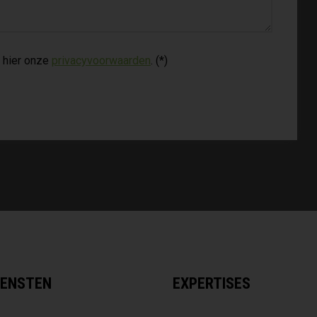
 hier onze
privacyvoorwaarden
. (*)
IENSTEN
EXPERTISES