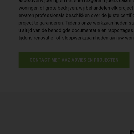
asbestverwijdering en het snel reageren tijdens calami
woningen of grote bedrijven, wij behandelen elk projec
ervaren professionals beschikken over de juiste certif
project te garanderen. Tijdens onze werkzaamheden sta
u altijd van de benodigde documentatie en rapportage
tijdens renovatie- of sloopwerkzaamheden aan uw woni
CONTACT MET AAZ ADVIES EN PROJECTEN