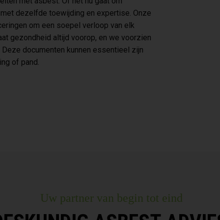
teiten met asbest. Of het nu gaat om
t met dezelfde toewijding en expertise. Onze
iceringen om een soepel verloop van elk
at gezondheid altijd voorop, en we voorzien
s. Deze documenten kunnen essentieel zijn
ng of pand.
Uw partner van begin tot eind