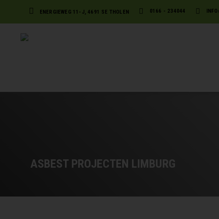
0166 - 234044
INFO
ENERGIEWEG 11-J, 4691 SE THOLEN
ASBEST PROJECTEN LIMBURG