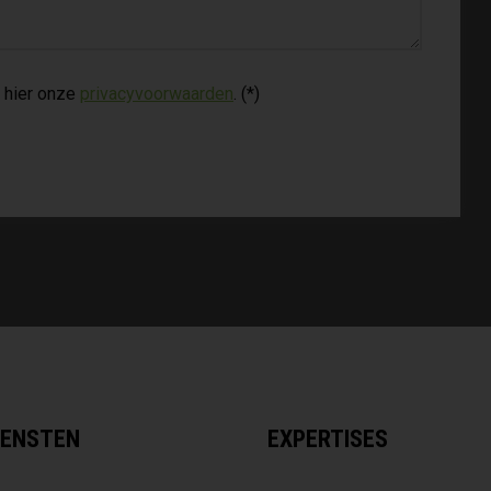
 hier onze
privacyvoorwaarden
. (*)
IENSTEN
EXPERTISES