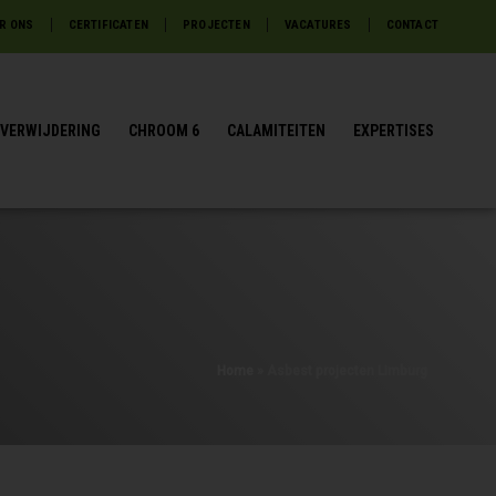
R ONS
CERTIFICATEN
PROJECTEN
VACATURES
CONTACT
VERWIJDERING
CHROOM 6
CALAMITEITEN
EXPERTISES
Home
»
Asbest projecten Limburg