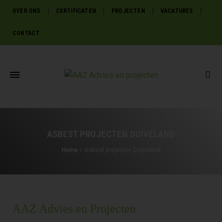
OVER ONS
CERTIFICATEN
PROJECTEN
VACATURES
CONTACT
ASBEST PROJECTEN DUIVELAND
Home
»
Asbest projecten Duiveland
AAZ Advies en Projecten