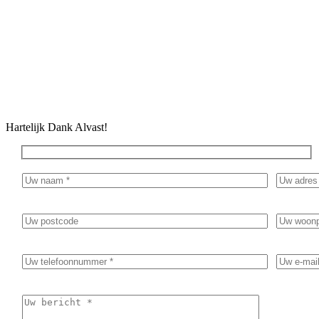
Geef in het bericht duidelijk aan waar de inventarisatie/sanering
voor nodig is. Bijvoorbeeld golfplaten dak vervangen of
renovatie van een woning.
Hartelijk Dank Alvast!