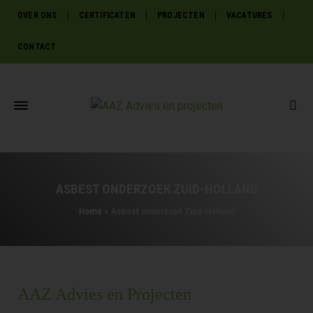
OVER ONS
CERTIFICATEN
PROJECTEN
VACATURES
CONTACT
ASBEST ONDERZOEK ZUID-HOLLAND
Home
»
Asbest onderzoek Zuid-Holland
AAZ Advies en Projecten