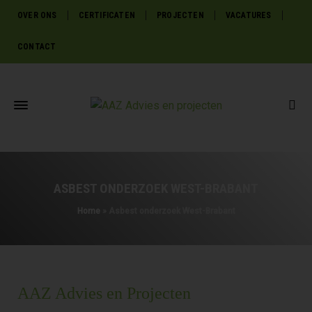
OVER ONS
CERTIFICATEN
PROJECTEN
VACATURES
CONTACT
ASBEST ONDERZOEK WEST-BRABANT
Home
»
Asbest onderzoek West-Brabant
AAZ Advies en Projecten