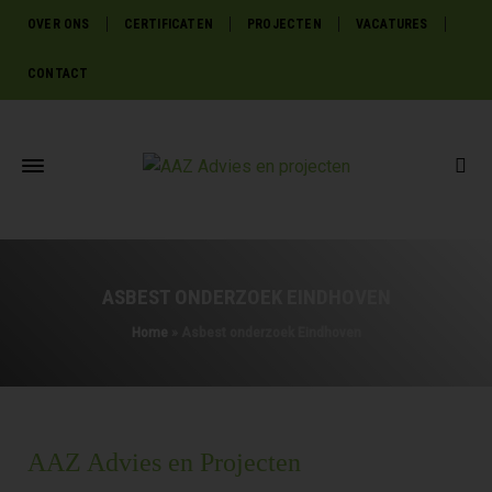
OVER ONS
CERTIFICATEN
PROJECTEN
VACATURES
CONTACT
ASBEST ONDERZOEK EINDHOVEN
Home
»
Asbest onderzoek Eindhoven
AAZ Advies en Projecten