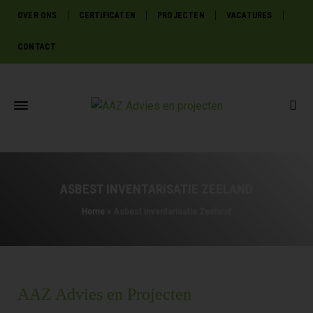
OVER ONS
CERTIFICATEN
PROJECTEN
VACATURES
CONTACT
ASBEST INVENTARISATIE ZEELAND
Home
»
Asbest inventarisatie Zeeland
AAZ Advies en Projecten