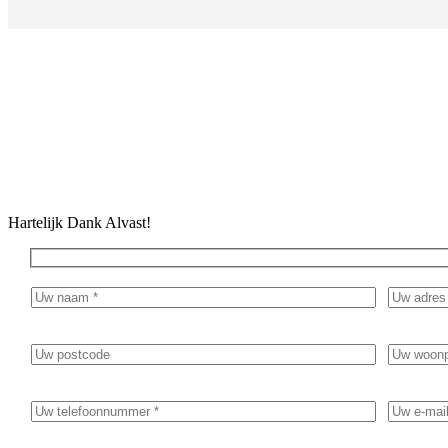
Geef in het bericht duidelijk aan waar de inventarisatie/sanering voo
Hartelijk Dank Alvast!