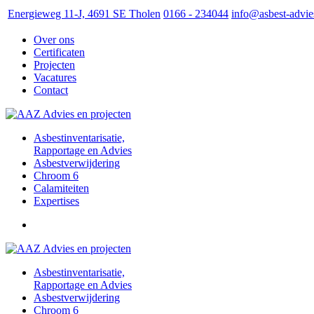
Energieweg 11-J, 4691 SE Tholen
0166 - 234044
info@asbest-advie
Over ons
Certificaten
Projecten
Vacatures
Contact
Asbestinventarisatie,
Rapportage en Advies
Asbestverwijdering
Chroom 6
Calamiteiten
Expertises
Asbestinventarisatie,
Rapportage en Advies
Asbestverwijdering
Chroom 6