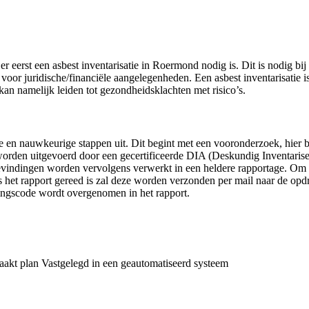
r eerst een asbest inventarisatie in Roermond nodig is. Dit is nodig b
f voor juridische/financiële aangelegenheden. Een asbest inventarisati
kan namelijk leiden tot gezondheidsklachten met risico’s.
de en nauwkeurige stappen uit. Dit begint met een vooronderzoek, hier
l worden uitgevoerd door een gecertificeerde DIA (Deskundig Inventari
indingen worden vervolgens verwerkt in een heldere rapportage. Om 
s het rapport gereed is zal deze worden verzonden per mail naar de op
ngscode wordt overgenomen in het rapport.
aakt plan
Vastgelegd in een geautomatiseerd systeem