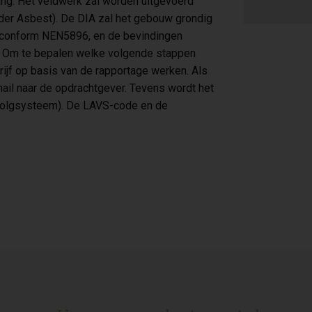
ring. Het veldwerk zal worden uitgevoerd
der Asbest). De DIA zal het gebouw grondig
 conform NEN5896, en de bevindingen
. Om te bepalen welke volgende stappen
jf op basis van de rapportage werken. Als
ail naar de opdrachtgever. Tevens wordt het
Volgsysteem). De LAVS-code en de