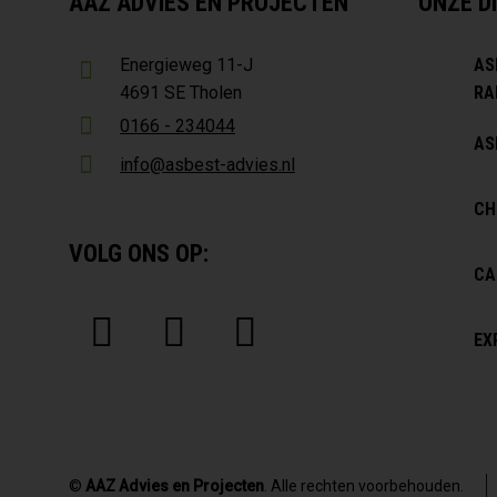
AAZ ADVIES EN PROJECTEN
ONZE D
AS
Energieweg 11-J
RA
4691 SE Tholen
0166 - 234044
AS
info@asbest-advies.nl
CH
VOLG ONS OP:
CA
EX
©
AAZ Advies en Projecten
. Alle rechten voorbehouden.