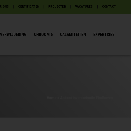
R ONS
CERTIFICATEN
PROJECTEN
VACATURES
CONTACT
VERWIJDERING
CHROOM 6
CALAMITEITEN
EXPERTISES
Home
»
Asbest inventarisatie Eindhoven