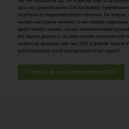
die van toepassing zijn. De volgende stap is de uitvoe
door een gecertificeerde DIA (Deskundig Inventariseer
doorlopen en materiaalmonsters afnemen. De analyse,
worden vervolgens verwerkt in een heldere rapportage
gezet moeten worden, zal een asbestverwijderingsbedri
het rapport gereed is zal deze worden verzonden per m
onderzoek geüpload naar het LAVS (Landelijk Asbest 
activeringscode wordt overgenomen in het rapport.
CONTACT MET AAZ ADVIES EN PROJECTEN