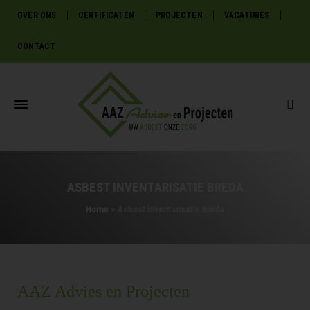
OVER ONS
CERTIFICATEN
PROJECTEN
VACATURES
CONTACT
ASBEST INVENTARISATIE BREDA
Home
»
Asbest inventarisatie Breda
AAZ Advies en Projecten