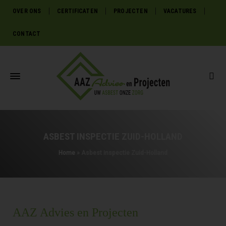
OVER ONS
CERTIFICATEN
PROJECTEN
VACATURES
CONTACT
ASBEST INSPECTIE ZUID-HOLLAND
Home
»
Asbest inspectie Zuid-Holland
AAZ Advies en Projecten