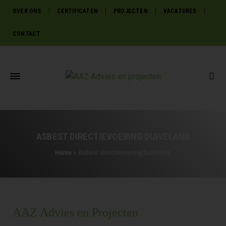
OVER ONS
CERTIFICATEN
PROJECTEN
VACATURES
CONTACT
ASBEST DIRECTIEVOERING DUIVELAND
Home
»
Asbest directievoering Duiveland
AAZ Advies en Projecten