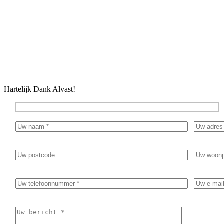
Geef in het bericht duidelijk aan waar de inventarisatie/sanering
voor nodig is. Bijvoorbeeld golfplaten dak vervangen of
renovatie van een woning.
Hartelijk Dank Alvast!