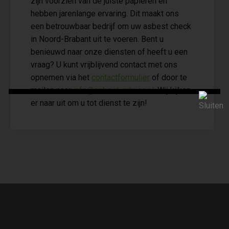
zijn voorzien van de juiste papieren en
hebben jarenlange ervaring. Dit maakt ons
een betrouwbaar bedrijf om uw asbest check
in Noord-Brabant uit te voeren. Bent u
benieuwd naar onze diensten of heeft u een
vraag? U kunt vrijblijvend contact met ons
opnemen via het
contactformulier
of door te
mailen naar
info@asbest-advies.nl
. Wij kijken
er naar uit om u tot dienst te zijn!