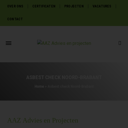
OVER ONS
CERTIFICATEN
PROJECTEN
VACATURES
CONTACT
ASBEST CHECK NOORD-BRABANT
Home
»
Asbest check Noord-Brabant
AAZ Advies en Projecten