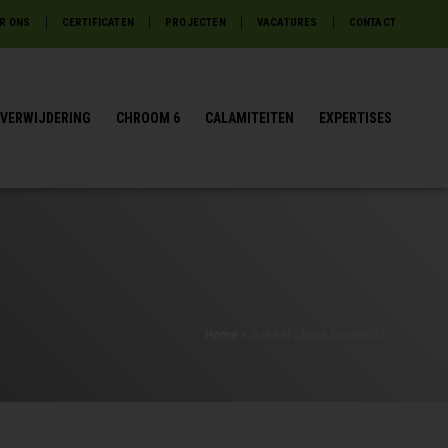
R ONS
CERTIFICATEN
PROJECTEN
VACATURES
CONTACT
VERWIJDERING
CHROOM 6
CALAMITEITEN
EXPERTISES
Home
»
Asbest check Dordrecht