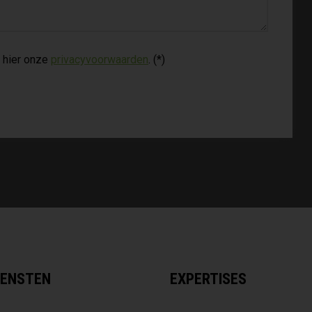
 hier onze
privacyvoorwaarden
. (*)
IENSTEN
EXPERTISES