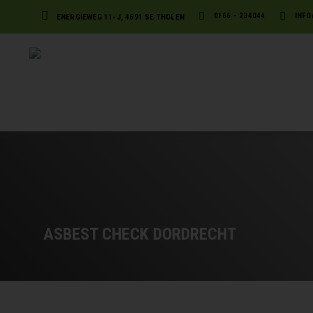
0166 - 234044
INFO
ENERGIEWEG 11-J, 4691 SE THOLEN
ASBEST CHECK DORDRECHT