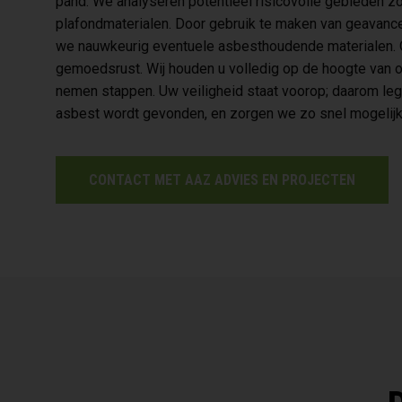
pand. We analyseren potentieel risicovolle gebieden z
plafondmaterialen. Door gebruik te maken van geavance
we nauwkeurig eventuele asbesthoudende materialen. On
gemoedsrust. Wij houden u volledig op de hoogte van o
nemen stappen. Uw veiligheid staat voorop; daarom leg
asbest wordt gevonden, en zorgen we zo snel mogelijk 
CONTACT MET AAZ ADVIES EN PROJECTEN